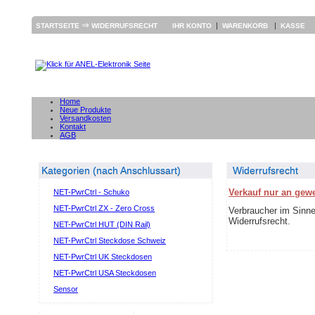
⇒
|
|
STARTSEITE
WIDERRUFSRECHT
IHR KONTO
WARENKORB
KASSE
Home
Neue Produkte
Versandkosten
Kontakt
AGB
Kategorien (nach Anschlussart)
Widerrufsrecht
Verkauf nur an gew
NET-PwrCtrl - Schuko
NET-PwrCtrl ZX - Zero Cross
Verbraucher im Sinne
Widerrufsrecht.
NET-PwrCtrl HUT (DIN Rail)
NET-PwrCtrl Steckdose Schweiz
NET-PwrCtrl UK Steckdosen
NET-PwrCtrl USA Steckdosen
Sensor