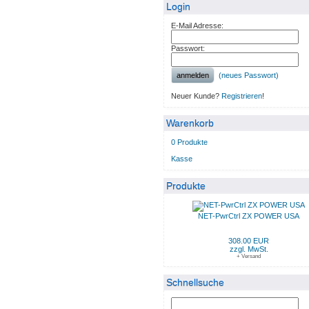
Login
E-Mail Adresse:
Passwort:
anmelden
(neues Passwort)
Neuer Kunde?
Registrieren
!
Warenkorb
0 Produkte
Kasse
Produkte
NET-PwrCtrl ZX POWER USA
308.00 EUR
zzgl. MwSt.
+ Versand
Schnellsuche