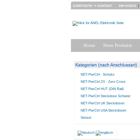
⇒
STARTSEITE
KONTAKT
IHR KONTO
Home
Neue Produkte
Kategorien (nach Anschlussart)
NET-PwrCtrl - Schuko
NET-PwrCtrl ZX - Zero Cross
NET-PwrCtrl HUT (DIN Rail)
NET-PwrCtrl Steckdose Schweiz
NET-PwrCtrl UK Steckdosen
NET-PwrCtrl USA Steckdosen
Sensor