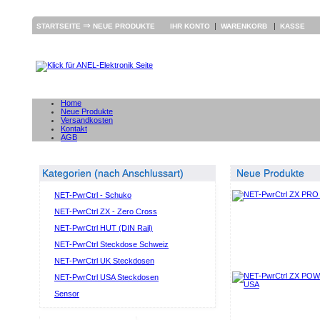
⇒
|
|
STARTSEITE
NEUE PRODUKTE
IHR KONTO
WARENKORB
KASSE
Home
Neue Produkte
Versandkosten
Kontakt
AGB
Kategorien (nach Anschlussart)
Neue Produkte
NET-PwrCtrl - Schuko
NET-PwrCtrl ZX - Zero Cross
NET-PwrCtrl HUT (DIN Rail)
NET-PwrCtrl Steckdose Schweiz
NET-PwrCtrl UK Steckdosen
NET-PwrCtrl USA Steckdosen
Sensor