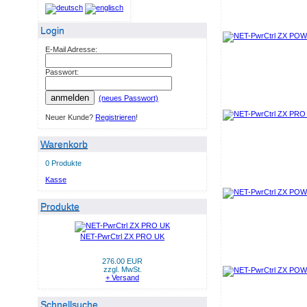
Login
E-Mail Adresse:
Passwort:
anmelden
(neues Passwort)
Neuer Kunde?
Registrieren
!
Warenkorb
0 Produkte
Kasse
Produkte
NET-PwrCtrl ZX PRO UK
276.00 EUR
zzgl. MwSt.
+ Versand
Schnellsuche